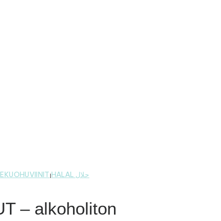
EKUOHUVIINIT
HALAL حلال
|
 – alkoholiton