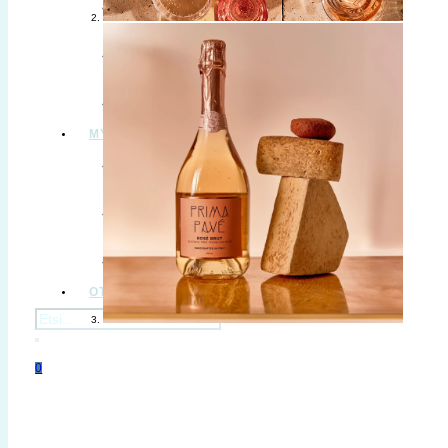
B2B – VALMIIT JUOMAPAKETIT
VEDET
B2B LAHJAT
MYYMÄLÄT & TASTINGIT
MYYMÄLÄT
TASTING-KALENTERI
TILAISUUDET
OTA YHTEYTTÄ
Haku
0