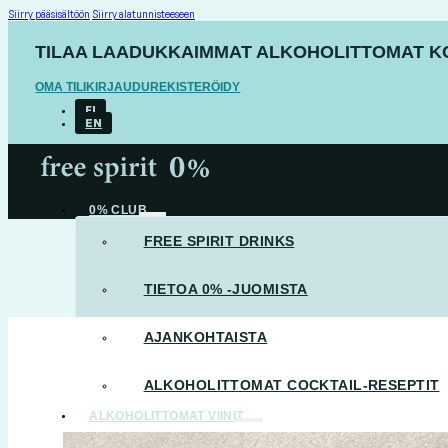
Siirry pääsisältöön
Siirry alatunnisteeseen
TILAA LAADUKKAIMMAT ALKOHOLITTOMAT KOT
OMA TILI
KIRJAUDU
REKISTERÖIDY
FI
EN
0% CLUB
FREE SPIRIT DRINKS
TIETOA 0% -JUOMISTA
AJANKOHTAISTA
ALKOHOLITTOMAT COCKTAIL-RESEPTIT
ALKOHOLITTOMAT VIINIT
KAIKKI VIINIT