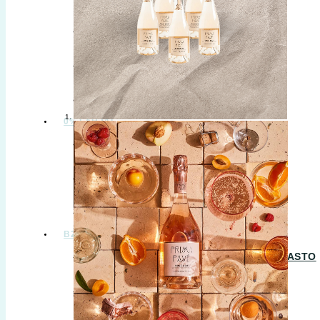
VALMIIT JUOMASEKOITUKSET
VALMIIT JUOMAPAKETIT
VEDET
0% LAHJAT
ALKOHOLITTOMAT LAHJAT
FREE SPIRIT LAHJAKORTIT
B2B LAHJAT
B2B
B2B – OTA YHTEYTTÄ – TILAA HINNASTO
B2B – HORECA