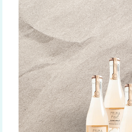
ALKOHOLITTOMAT STILL-VIINIT
Alkoholittomat VALKOVIINIT
Alkoholittomat PUNAVIINIT
Alkoholittomat ROSÉVIINIT
ALKOHOLITTOMAT KUOHUVIINIT
Alkoholittomat VALKOISET KUOHUVIINIT
Alkoholittomat ROSEEKUOHUVIINIT
Alkoholittomat PUNAISET KUOHUVIINIT
KUOHUVAT TEET