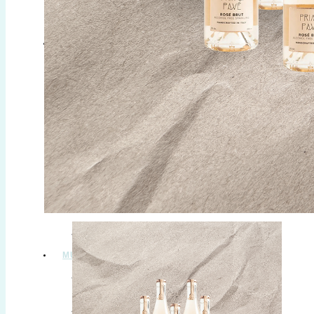
VALMIIT JUOMAPAKETIT
ALKOHOLITTOMAT SPIRITIT
KAIKKI SPIRITIT
Alkoholittomat GINIT & TEQUILAT
Alkoholittomat VISKIT & ROMMIT
Alkoholittomat LIKÖÖRIT & KATKEROT
VALMIIT JUOMASEKOITUKSET
VALMIIT JUOMAPAKETIT
MUUT
HALAL حلال
KUOHUVAT TEET