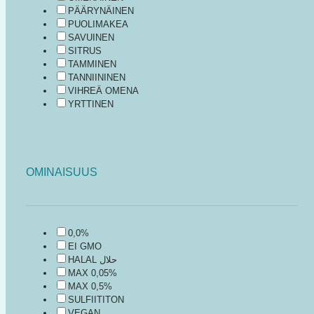
PÄÄRYNÄINEN
PUOLIMAKEA
SAVUINEN
SITRUS
TAMMINEN
TANNIININEN
VIHREÄ OMENA
YRTTINEN
OMINAISUUS
0,0%
EI GMO
HALAL حلال
MAX 0,05%
MAX 0,5%
SULFIITITON
VEGAN