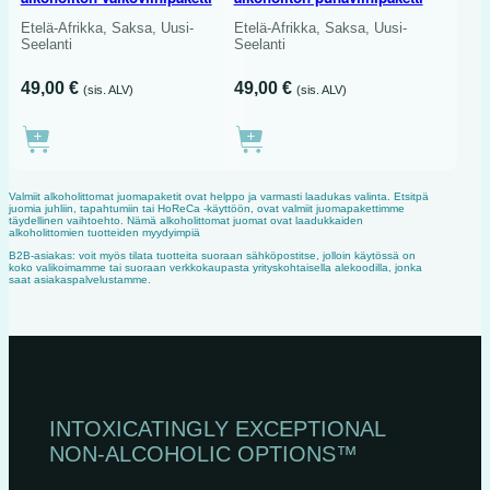
Etelä-Afrikka, Saksa, Uusi-
Etelä-Afrikka, Saksa, Uusi-
Seelanti
Seelanti
49,00
€
49,00
€
(sis. ALV)
(sis. ALV)
Valmiit alkoholittomat juomapaketit ovat helppo ja varmasti laadukas valinta. Etsitpä
juomia juhliin, tapahtumiin tai HoReCa -käyttöön, ovat valmiit juomapakettimme
täydellinen vaihtoehto. Nämä alkoholittomat juomat ovat laadukkaiden
alkoholittomien tuotteiden myydyimpiä
B2B-asiakas: voit myös tilata tuotteita suoraan sähköpostitse, jolloin käytössä on
koko valikoimamme tai suoraan verkkokaupasta yrityskohtaisella alekoodilla, jonka
saat asiakaspalvelustamme.
INTOXICATINGLY EXCEPTIONAL
NON‑ALCOHOLIC OPTIONS™