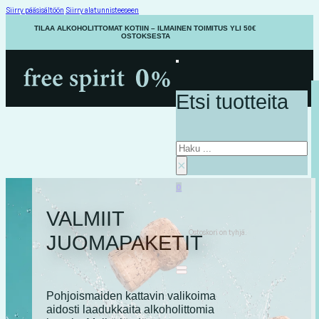
Siirry pääsisältöön
Siirry alatunnisteeseen
TILAA ALKOHOLITTOMAT KOTIIN – ILMAINEN TOIMITUS YLI 50€
OSTOKSESTA
Etsi tuotteita
Haku
×
0
VALMIIT
Ostoskori on tyhjä.
JUOMAPAKETIT
Pohjoismaiden kattavin valikoima
aidosti laadukkaita alkoholittomia