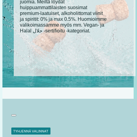
juomia. Meiltä löydät
huippuammattilaisten suosimat
premium-laatuiset, alkoholittomat viinit
ja spiritit: 0% ja max 0.5%. Huomioimme
valikoimassamme myös mm. Vegan- ja
Halal حلال -sertifioitu -kategoriat.
TYHJENNÄ VALINNAT