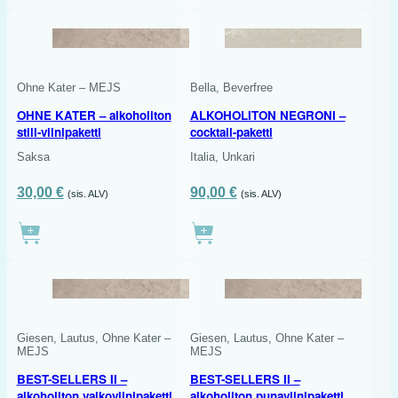
2 X 750 ML
Ohne Kater – MEJS
Bella, Beverfree
OHNE KATER – alkoholiton
ALKOHOLITON NEGRONI –
still-viinipaketti
cocktail-paketti
Saksa
Italia, Unkari
Alkuperäinen
Nykyinen
Alkuperäinen
Nykyinen
30,00
€
90,00
€
(sis. ALV)
(sis. ALV)
hinta
hinta
hinta
hinta
oli:
on:
oli:
on:
34,00 €.
30,00 €.
105,00 €.
90,00 €.
3 X 750 ML
Giesen, Lautus, Ohne Kater –
Giesen, Lautus, Ohne Kater –
MEJS
MEJS
BEST-SELLERS II –
BEST-SELLERS II –
alkoholiton valkoviinipaketti
alkoholiton punaviinipaketti