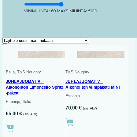
MINIMIHINTA: €0
MAKSIMIHINTA: €100
3 X 750 ML
Bella, T&S Noughty
T&S Noughty
JUHLAJUOMAT V –
JUHLAJUOMAT V –
Alkoholiton Limoncello Spritz
Alkoholiton viinipaketti MINI
-paketti
Espanja
Espanja, Italia
70,00
€
(sis. ALV)
65,00
€
(sis. ALV)