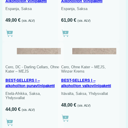
Alkoholiton viinipaketti
Alkoholiton viinipaketti
Espanja, Saksa
Espanja, Saksa
49,00
€
61,00
€
(sis. ALV)
(sis. ALV)
3 X 750 ML
Cero, DC - Darling Cellars, Ohne
Cero, Ohne Kater – MEJS,
Kater – MEJS
Winzer Krems
BEST-SELLERS I –
BEST-SELLERS I –
alkoholiton punaviinipaketti
alkoholiton valkoviinipaketti
Etelä-Afrikka, Saksa,
Itävalta, Saksa, Yhdysvallat
Yhdysvallat
48,00
€
(sis. ALV)
44,00
€
(sis. ALV)