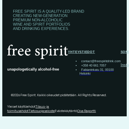
FREE SPIRIT IS A QUALITY-LED BRAND
CREATING NEW-GENERATION
PREMIUM NON-ALCOHOLIC
WINE AND SPIRIT PORTFOLIOS
AND DRINKING EXPERIENCES.
YHTEYSTIEDOT
SOM
contact@freespiritdrink.com
Inst
+358 40 661 7057
unapologetically alcohol-free
Fabianinkatu 31, 00100
Helsinki
©2026 Free Spirit. Kaikki oikeudet pidätetään. All Rights Reserved.
Yleiset käyttöehdot
Tilaus- ja
toimitusehdot
Tietosuojaseloste
Evästekäytäntö
Oiva Raportti