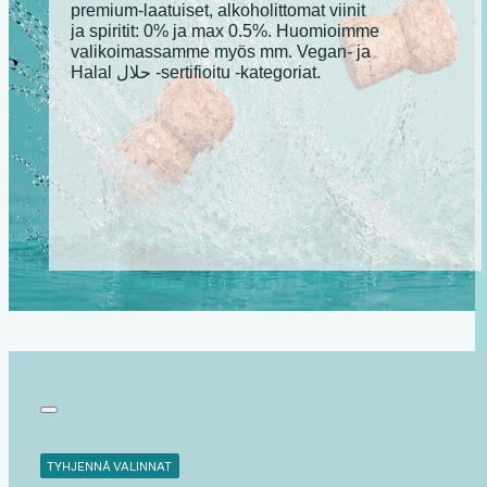
premium-laatuiset, alkoholittomat viinit
ja spiritit: 0% ja max 0.5%. Huomioimme
valikoimassamme myös mm. Vegan- ja
Halal حلال -sertifioitu -kategoriat.
TYHJENNÄ VALINNAT