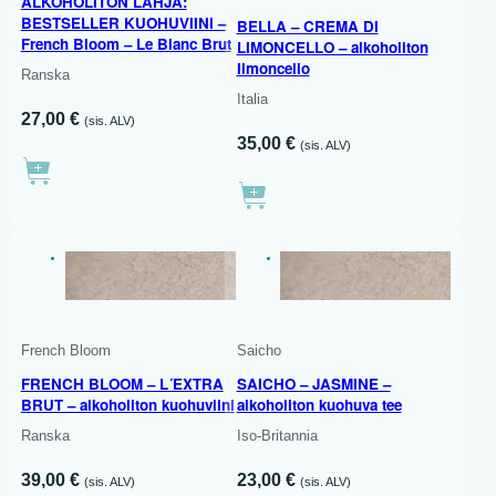
ALKOHOLITON LAHJA:
BESTSELLER KUOHUVIINI –
BELLA – CREMA DI
French Bloom – Le Blanc Brut
LIMONCELLO – alkoholiton
limoncello
Ranska
Italia
27,00
€
(sis. ALV)
35,00
€
(sis. ALV)
EXTRA KUIVA
PUOLIMAKEA
750 ML
French Bloom
Saicho
FRENCH BLOOM – L´EXTRA
SAICHO – JASMINE –
BRUT – alkoholiton kuohuviini
alkoholiton kuohuva tee
Ranska
Iso-Britannia
39,00
€
23,00
€
(sis. ALV)
(sis. ALV)