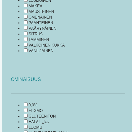
LUUMUINEN
MAKEA
MAUSTEINEN
OMENAINEN
PAAHTEINEN
PÄÄRYNÄINEN
SITRUS
TAMMINEN
VALKOINEN KUKKA
VANILJAINEN
OMINAISUUS
0,0%
EI GMO
GLUTEENITON
HALAL حلال
LUOMU