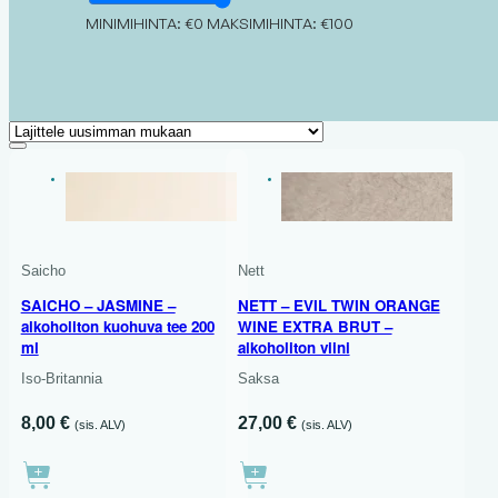
MINIMIHINTA: €0
MAKSIMIHINTA: €100
PUOLIMAKEA
EXTRA KUIVA
200 ML
Saicho
Nett
SAICHO – JASMINE –
NETT – EVIL TWIN ORANGE
alkoholiton kuohuva tee 200
WINE EXTRA BRUT –
ml
alkoholiton viini
Iso-Britannia
Saksa
8,00
€
27,00
€
(sis. ALV)
(sis. ALV)