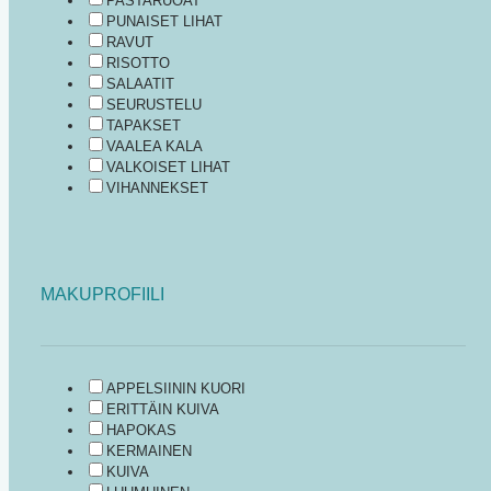
PASTARUOAT
PUNAISET LIHAT
RAVUT
RISOTTO
SALAATIT
SEURUSTELU
TAPAKSET
VAALEA KALA
VALKOISET LIHAT
VIHANNEKSET
MAKUPROFIILI
APPELSIININ KUORI
ERITTÄIN KUIVA
HAPOKAS
KERMAINEN
KUIVA