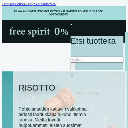
Siirry pääsisältöön
Siirry alatunnisteeseen
TILAA ALKOHOLITTOMAT KOTIIN – ILMAINEN TOIMITUS YLI 50€
OSTOKSESTA
Etsi tuotteita
Haku
×
0
RISOTTO
Ostoskori on tyhjä.
Pohjoismaiden kattavin valikoima
aidosti laadukkaita alkoholittomia
juomia. Meiltä löydät
huippuammattilaisten suosimat