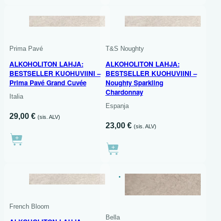
750 ML
Prima Pavé
T&S Noughty
ALKOHOLITON LAHJA:
ALKOHOLITON LAHJA:
BESTSELLER KUOHUVIINI –
BESTSELLER KUOHUVIINI –
Prima Pavé Grand Cuvée
Noughty Sparkling
Chardonnay
Italia
Espanja
29,00
€
(sis. ALV)
23,00
€
(sis. ALV)
MAKEA
750 ML
French Bloom
Bella