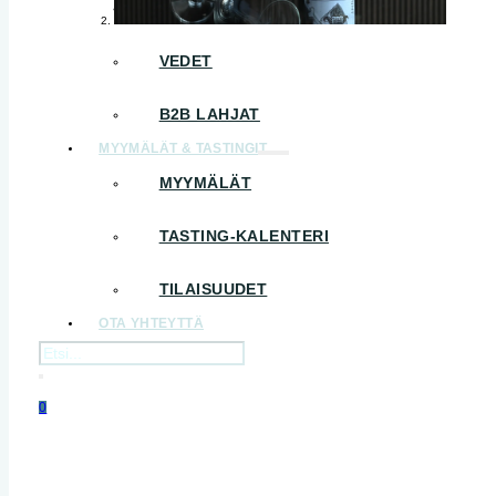
B2B – VALMIIT JUOMAPAKETIT
VEDET
B2B LAHJAT
MYYMÄLÄT & TASTINGIT
MYYMÄLÄT
TASTING-KALENTERI
TILAISUUDET
OTA YHTEYTTÄ
Haku
0