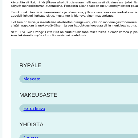
käytetään viiniksi, minkä jälkeen alkoholi poistetaan hellävaraisesti alipaineessa, jolloin 
säilyvät mahdollisimman autenttisina. Prosessin aikana talteen otetut aromiyhdisteet pala
Kuorikontakti tuo viiniin tanniinisuutta ja rakennetta, jollaista tavataan vain laadukkaimm
appelsiininkuori, kuivattu sitrus, musta tee ja hienovarainen mausteisuus.
Evil Twin on kuiva ja rakenteikas alkoholiton orange-viini, joka on moderni gastronominen v
erittäin napakan ja ruokaystävällisen, ja sen hapokkuus korostaa viinin moniulotteisuutta.
Nett – Evil Twin Orange Extra Brut on suutuntumaltaan rakenteikas, hieman karhea ja pitkäke
kompleksisuutta myös alkoholittomista vaihtoehdoista.
RYPÄLE
Moscato
MAKEUSASTE
Extra kuiva
YHDISTÄ