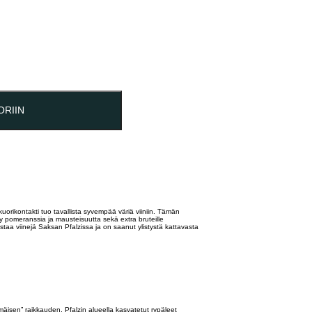
ORIIN
ORIIN
 kuorikontakti tuo tavallista syvempää väriä viiniin. Tämän
y pomeranssia ja mausteisuutta sekä extra bruteille
lmistaa viinejä Saksan Pfalzissa ja on saanut ylistystä kattavasta
mäisen” raikkauden. Pfalzin alueella kasvatetut rypäleet