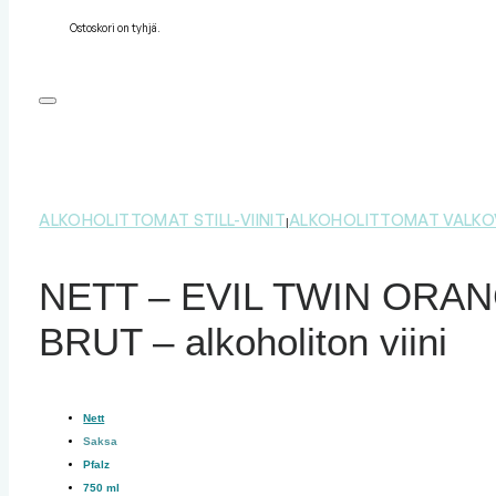
Ostoskori on tyhjä.
ALKOHOLITTOMAT STILL-VIINIT
ALKOHOLITTOMAT VALKOV
|
NETT – EVIL TWIN ORA
BRUT – alkoholiton viini
Nett
Saksa
Pfalz
750 ml