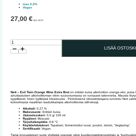
max 0,5%
Vegan
27,00
€
(sis. ALV)
NETT
–
LISÄÄ OSTOSK
EVIL
TWIN
ORANGE
WINE
NETT
EXTRA
–
BRUT
LISÄÄ OSTOSK
EVIL
–
TWIN
alkoholiton
ORANGE
viini
WINE
määrä
EXTRA
BRUT
–
alkoholiton
viini
Nett – Evil Twin Orange Wine Extra Brut
on erittäin kuiva alkoholiton orange-viini, jossa
määrä
ainutlaatuisen alkoholittoman viinin suutuntumassa on runsaasti rakennetta. Mausta löyty
tyypillisesti: hiven tyylikästä hiivaisuutta . Perinteisenä viinivalmistajana tunnettu Nett va
kokoelmasta maailman laadukkaimpia alkoholittomia still-viinejä.
Alkoholi:
0,27 %
Makeusaste:
Erittäin kuiva
Jäännössokeri:
0,0 g/ 100 ml
Rypäleet:
Moscato
Tarjoilulämpötila:
6-8 °C
Käyttöehdotukset:
Tapakset, fermentoidut ruoat, juustot, risotot, “deglazing”
Sertifikaatit:
Vegan
Tämä innovatiivinen tuote yhdistää oranssin viinin kuorikontaktimenetelmän ja “kuohuviini