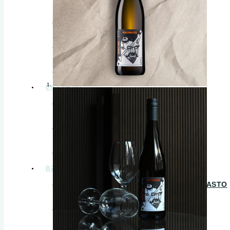
VALMIIT JUOMASEKOITUKSET
VALMIIT JUOMAPAKETIT
VEDET
0% LAHJAT
ALKOHOLITTOMAT LAHJAT
FREE SPIRIT LAHJAKORTIT
B2B LAHJAT
B2B
B2B – OTA YHTEYTTÄ – TILAA HINNASTO
B2B – HORECA