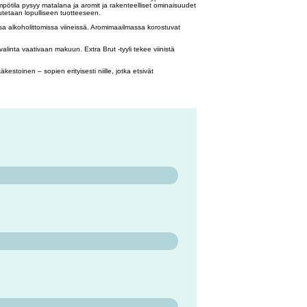
lämpötila pysyy matalana ja aromit ja rakenteelliset ominaisuudet
utetaan lopulliseen tuotteeseen.
issa alkoholittomissa viineissä. Aromimaailmassa korostuvat
alinta vaativaan makuun. Extra Brut -tyyli tekee viinistä
stoinen – sopien erityisesti niille, jotka etsivät