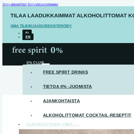
Siirry pääsisältöön
Siirry alatunnisteeseen
TILAA LAADUKKAIMMAT ALKOHOLITTOMAT KOT
OMA TILI
KIRJAUDU
REKISTERÖIDY
FI
EN
0% CLUB
FREE SPIRIT DRINKS
TIETOA 0% -JUOMISTA
AJANKOHTAISTA
ALKOHOLITTOMAT COCKTAIL-RESEPTIT
ALKOHOLITTOMAT VIINIT
KAIKKI VIINIT