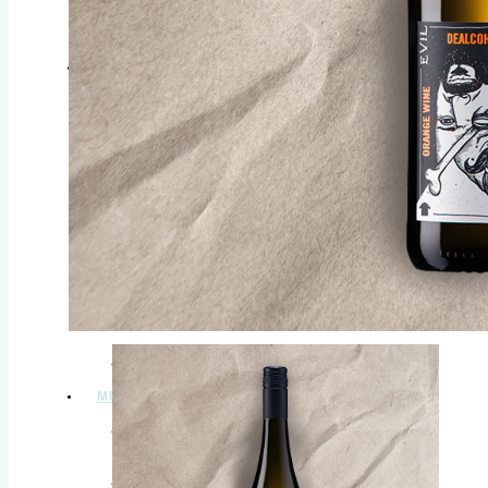
VALMIIT JUOMAPAKETIT
ALKOHOLITTOMAT SPIRITIT
KAIKKI SPIRITIT
Alkoholittomat GINIT & TEQUILAT
Alkoholittomat VISKIT & ROMMIT
Alkoholittomat LIKÖÖRIT & KATKEROT
VALMIIT JUOMASEKOITUKSET
VALMIIT JUOMAPAKETIT
MUUT
HALAL حلال
KUOHUVAT TEET