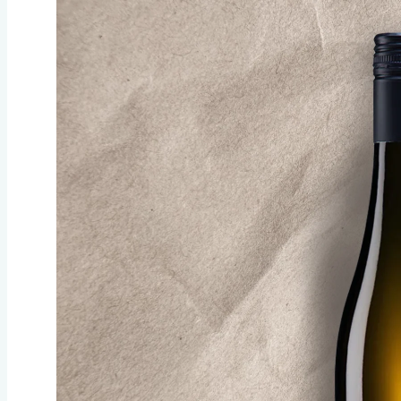
ALKOHOLITTOMAT STILL-VIINIT
Alkoholittomat VALKOVIINIT
Alkoholittomat PUNAVIINIT
Alkoholittomat ROSÉVIINIT
ALKOHOLITTOMAT KUOHUVIINIT
Alkoholittomat VALKOISET KUOHUVIINIT
Alkoholittomat ROSEEKUOHUVIINIT
Alkoholittomat PUNAISET KUOHUVIINIT
KUOHUVAT TEET