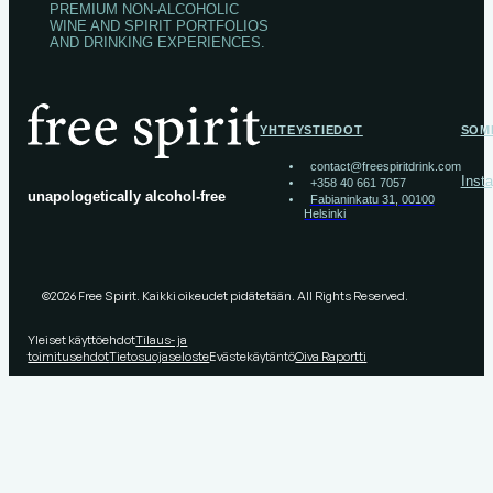
PREMIUM NON-ALCOHOLIC
WINE AND SPIRIT PORTFOLIOS
AND DRINKING EXPERIENCES.
YHTEYSTIEDOT
SOM
contact@freespiritdrink.com
Inst
+358 40 661 7057
unapologetically alcohol-free
Fabianinkatu 31, 00100
Helsinki
©2026 Free Spirit. Kaikki oikeudet pidätetään. All Rights Reserved.
Yleiset käyttöehdot
Tilaus- ja
toimitusehdot
Tietosuojaseloste
Evästekäytäntö
Oiva Raportti