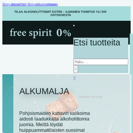
Siirry pääsisältöön
Siirry alatunnisteeseen
TILAA ALKOHOLITTOMAT KOTIIN – ILMAINEN TOIMITUS YLI 50€
OSTOKSESTA
Etsi tuotteita
Haku
×
0
ALKUMALJA
Ostoskori on tyhjä.
Pohjoismaiden kattavin valikoima
aidosti laadukkaita alkoholittomia
juomia. Meiltä löydät
huippuammattilaisten suosimat