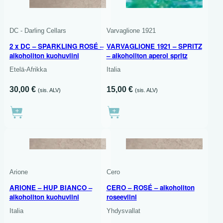
2 X 750 ML
DC - Darling Cellars
Varvaglione 1921
2 x DC – SPARKLING ROSÉ –
VARVAGLIONE 1921 – SPRITZ
alkoholiton kuohuviini
– alkoholiton aperol spritz
Etelä-Afrikka
Italia
30,00
€
15,00
€
(sis. ALV)
(sis. ALV)
750 ML
Arione
Cero
ARIONE – HUP BIANCO –
CERO – ROSÉ – alkoholiton
alkoholiton kuohuviini
roseeviini
Italia
Yhdysvallat