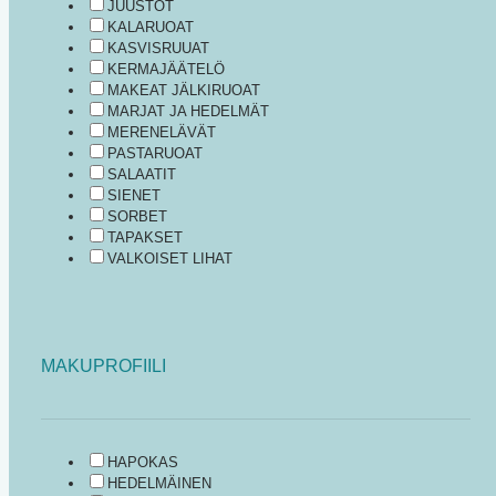
JUUSTOT
KALARUOAT
KASVISRUUAT
KERMAJÄÄTELÖ
MAKEAT JÄLKIRUOAT
MARJAT JA HEDELMÄT
MERENELÄVÄT
PASTARUOAT
SALAATIT
SIENET
SORBET
TAPAKSET
VALKOISET LIHAT
MAKUPROFIILI
HAPOKAS
HEDELMÄINEN