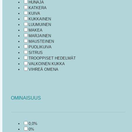
HUNAJA
KATKERA
KUIVA
KUKKAINEN
LUUMUINEN
MAKEA
MARJAINEN
MAUSTEINEN
PUOLIKUIVA
SITRUS
TROOPPISET HEDELMÄT
VALKOINEN KUKKA
VIHREÄ OMENA
OMINAISUUS
0,0%
0%