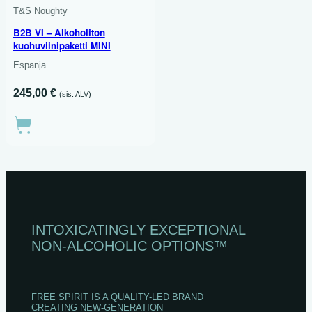
T&S Noughty
B2B VI – Alkoholiton
kuohuviinipaketti MINI
Espanja
245,00
€
(sis. ALV)
INTOXICATINGLY EXCEPTIONAL
NON‑ALCOHOLIC OPTIONS™
FREE SPIRIT IS A QUALITY-LED BRAND
CREATING NEW-GENERATION