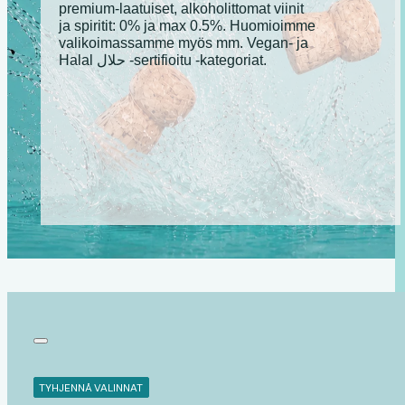
premium-laatuiset, alkoholittomat viinit
ja spiritit: 0% ja max 0.5%. Huomioimme
valikoimassamme myös mm. Vegan- ja
Halal حلال -sertifioitu -kategoriat.
TYHJENNÄ VALINNAT