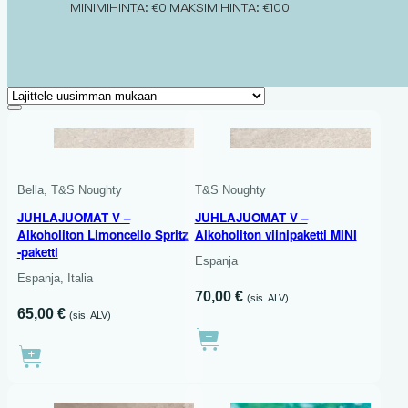
MINIMIHINTA: €0
MAKSIMIHINTA: €100
3 X 750 ML
Bella, T&S Noughty
T&S Noughty
JUHLAJUOMAT V –
JUHLAJUOMAT V –
Alkoholiton Limoncello Spritz
Alkoholiton viinipaketti MINI
-paketti
Espanja
Espanja, Italia
70,00
€
(sis. ALV)
65,00
€
(sis. ALV)