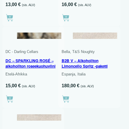
13,00
€
16,00
€
(sis. ALV)
(sis. ALV)
750 ML
DC - Darling Cellars
Bella, T&S Noughty
DC – SPARKLING ROSÉ –
B2B V – Alkoholiton
alkoholiton roseekuohuviini
Limoncello Spritz -paketti
Etelä-Afrikka
Espanja, Italia
15,00
€
180,00
€
(sis. ALV)
(sis. ALV)
48 X 200 ML