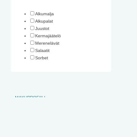
Ostoskori on tyhjä.
Alkumalja
Alkupalat
Juustot
Kermajäätelö
Merenelävät
Salaatit
Sorbet
MAKUPROFIILI
Hapokas
Hedelmäinen