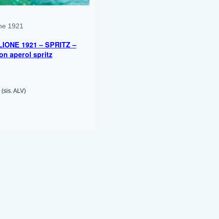
750 ML
ne 1921
IONE 1921 – SPRITZ –
on aperol spritz
(sis. ALV)