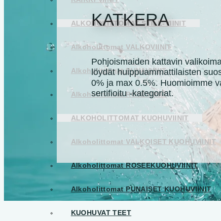
KATKERA
ALKOHOLITTOMAT STILL-VIINIT
Alkoholittomat VALKOVIINIT
Pohjoismaiden kattavin valikoima 
Alkoholittomat PUNAVIINIT
löydät huippuammattilaisten suosim
0% ja max 0.5%. Huomioimme vali
sertifioitu -kategoriat.
Alkoholittomat ROSÉVIINIT
ALKOHOLITTOMAT KUOHUVIINIT
Alkoholittomat VALKOISET KUOHUVIINIT
Alkoholittomat ROSEEKUOHUVIINIT
Alkoholittomat PUNAISET KUOHUVIINIT
KUOHUVAT TEET