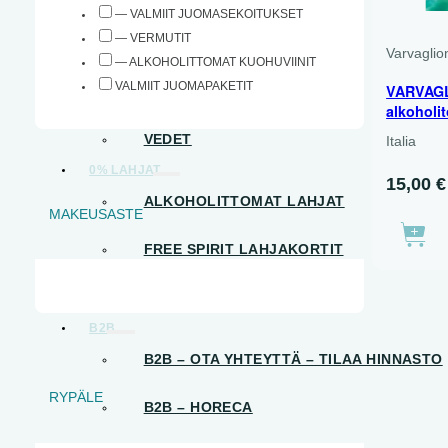
— VALMIIT JUOMASEKOITUKSET
— VERMUTIT
VALMIIT JUOMASEKOITUKSET
Varvaglio
— ALKOHOLITTOMAT KUOHUVIINIT
VALMIIT JUOMAPAKETIT
VARVAGL
VALMIIT JUOMAPAKETIT
alkoholit
VEDET
Italia
0% LAHJAT
15,00
€
ALKOHOLITTOMAT LAHJAT
MAKEUSASTE
FREE SPIRIT LAHJAKORTIT
B2B LAHJAT
B2B
B2B – OTA YHTEYTTÄ – TILAA HINNASTO
RYPÄLE
B2B – HORECA