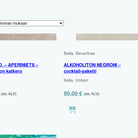
700 ML
Bella, Beverfree
O. – APERINIETS –
ALKOHOLITON NEGRONI –
ton katkero
cocktail-paketti
Italia, Unkari
Alkuperäinen
Nykyinen
90,00
€
(sis. ALV)
(sis. ALV)
hinta
hinta
oli:
on:
105,00 €.
90,00 €.