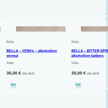
1 X 700 ML + 2 X 750 ML
750 ML
Bella
Bella
BELLA – VER0% – alkoholiton
BELLA – BITTER SPR
vermut
alkoholiton katkero
Italia
Italia
35,00
€
35,00
€
(sis. ALV)
(sis. ALV)