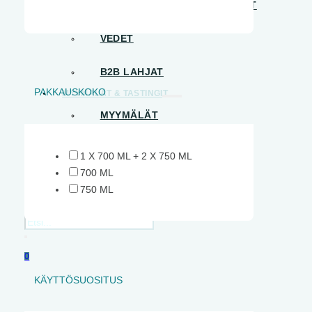
B2B – VALMIIT JUOMAPAKETIT
VEDET
B2B LAHJAT
PAKKAUSKOKO
MYYMÄLÄT & TASTINGIT
MYYMÄLÄT
TASTING-KALENTERI
1 X 700 ML + 2 X 750 ML
700 ML
TILAISUUDET
750 ML
OTA YHTEYTTÄ
Haku
0
KÄYTTÖSUOSITUS