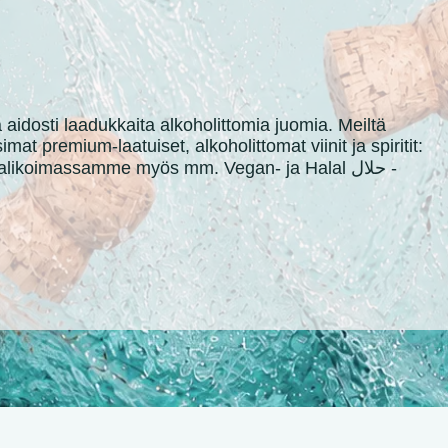
aidosti laadukkaita alkoholittomia juomia. Meiltä
at premium-laatuiset, alkoholittomat viinit ja spiritit:
koimassamme myös mm. Vegan- ja Halal حلال -