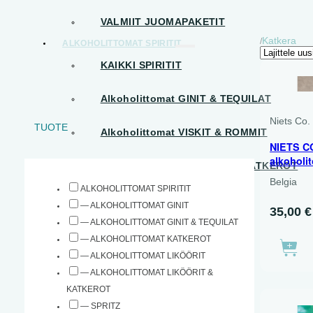
VALMIIT JUOMAPAKETIT
Katkera
/
ALKOHOLITTOMAT SPIRITIT
KAIKKI SPIRITIT
Alkoholittomat GINIT & TEQUILAT
Niets Co.
TUOTE
Alkoholittomat VISKIT & ROMMIT
NIETS C
alkoholi
Alkoholittomat LIKÖÖRIT & KATKEROT
Belgia
ALKOHOLITTOMAT SPIRITIT
VALMIIT JUOMASEKOITUKSET
— ALKOHOLITTOMAT GINIT
35,00
€
— ALKOHOLITTOMAT GINIT & TEQUILAT
VALMIIT JUOMAPAKETIT
— ALKOHOLITTOMAT KATKEROT
MUUT
— ALKOHOLITTOMAT LIKÖÖRIT
— ALKOHOLITTOMAT LIKÖÖRIT &
HALAL حلال
KATKEROT
— SPRITZ
KUOHUVAT TEET