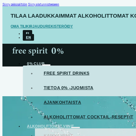
Siirry pääsisältöön
Siirry alatunnisteeseen
TILAA LAADUKKAIMMAT ALKOHOLITTOMAT KOT
OMA TILI
KIRJAUDU
REKISTERÖIDY
FI
EN
0% CLUB
FREE SPIRIT DRINKS
TIETOA 0% -JUOMISTA
AJANKOHTAISTA
ALKOHOLITTOMAT COCKTAIL-RESEPTIT
ALKOHOLITTOMAT VIINIT
KAIKKI VIINIT