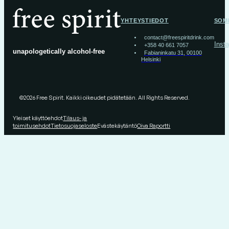
YHTEYSTIEDOT
SOM
contact@freespiritdrink.com
Inst
+358 40 661 7057
unapologetically alcohol-free
Fabianinkatu 31, 00100
Helsinki
©2026 Free Spirit. Kaikki oikeudet pidätetään. All Rights Reserved.
Yleiset käyttöehdot
Tilaus- ja
toimitusehdot
Tietosuojaseloste
Evästekäytäntö
Oiva Raportti