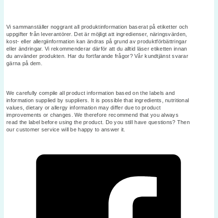
Vi sammanställer noggrant all produktinformation baserat på etiketter och
uppgifter från leverantörer. Det är möjligt att ingredienser, näringsvärden,
kost- eller allergiinformation kan ändras på grund av produktförbättringar
eller ändringar. Vi rekommenderar därför att du alltid läser etiketten innan
du använder produkten. Har du fortfarande frågor? Vår kundtjänst svarar
gärna på dem.
We carefully compile all product information based on the labels and
information supplied by suppliers. It is possible that ingredients, nutritional
values, dietary or allergy information may differ due to product
improvements or changes. We therefore recommend that you always
read the label before using the product. Do you still have questions? Then
our customer service will be happy to answer it.