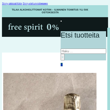
Siirry pääsisältöön
Siirry alatunnisteeseen
TILAA ALKOHOLITTOMAT KOTIIN – ILMAINEN TOIMITUS YLI 50€
OSTOKSESTA
Etsi tuotteita
Haku
×
0
Ostoskori on tyhjä.