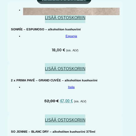
KUIVA
LISÄÄ OSTOSKORIIN
SONRÍE – ESPUMOSO – alkoholiton kuohuviini
Espanja
18,00
€
(sis. ALV)
LISÄÄ OSTOSKORIIN
2 x PRIMA PAVÉ – GRAND CUVÉE – alkoholiton kuohuviini
Italia
Alkuperäinen
Nykyinen
52,00
€
47,00
€
(sis. ALV)
hinta
hinta
oli:
on:
52,00 €.
47,00 €.
LISÄÄ OSTOSKORIIN
SO JENNIE – BLANC DRY – alkoholiton kuohuviini 375ml