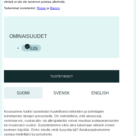
viinistä ei siis ole tarvinnut poistaa alkoholia.
Tarkemmat tuotetiedot:
Rosso
ja
Bianco
OMINAISUUDET
0,0%
TUOTETIEDOT
SUOMI
SVENSK
ENGLISH
Koostamme kaikki tuotetiedot huolellisesti etikettien ja toimittajien
toimittamien tietojen perusteella. On mahdollista, että ainesosat,
ravintoarvot, ruokavalio- tai allergiatiedot voivat muuttua tuoteparannusten
tai muutosten vuoksi. Suosittelemme siksi aina lukemaan etiketin ennen
tuotteen käyttöä. Onko sinulla vielä kysyttävää? Asiakaspalvelumme
vastaa mielellään kysymyksiisi.