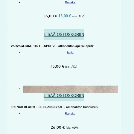
Ranska
Alkuperäinen
Nykyinen
15,00
€
13,00
€
(sis. ALV)
hinta
hinta
oli:
on:
15,00 €.
13,00 €.
LISÄÄ OSTOSKORIIN
VARVAGLIONE 1921 – SPRITZ – alkoholiton aperol spritz
Italia
15,00
€
(sis. ALV)
KUIVA
LISÄÄ OSTOSKORIIN
FRENCH BLOOM – LE BLANC BRUT – alkoholiton kuohuviini
Ranska
26,00
€
(sis. ALV)