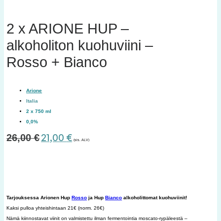
2 x ARIONE HUP –
alkoholiton kuohuviini –
Rosso + Bianco
Arione
Italia
2 x 750 ml
0,0%
Alkuperäinen
Nykyinen
21,00
€
26,00
€
(sis. ALV)
hinta
hinta
oli:
on:
26,00 €.
21,00 €.
Tarjouksessa Arionen Hup
Rosso
ja Hup
Bianco
alkoholittomat kuohuviinit!
Kaksi pulloa yhteishintaan 21€ (norm. 26€)
Nämä kiinnostavat viinit on valmistettu ilman fermentointia moscato-rypäleestä –